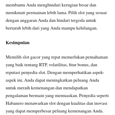
membantu Anda menghindari kerugian besar dan
menikmati permainan lebih lama. Pilih slot yang sesuai
dengan anggaran Anda dan hindari tergoda untuk
bertaruh lebih dari yang Anda mampu kehilangan.
Kesimpulan
Memilih slot gacor yang tepat memerlukan pemahaman
yang baik tentang RTP, volatilitas, fitur bonus, dan
reputasi penyedia slot. Dengan memperhatikan aspek-
aspek ini, Anda dapat meningkatkan peluang Anda
untuk meraih kemenangan dan mendapatkan
pengalaman bermain yang memuaskan. Penyedia seperti
Habanero menawarkan slot dengan kualitas dan inovasi
yang dapat memperbesar peluang kemenangan Anda.