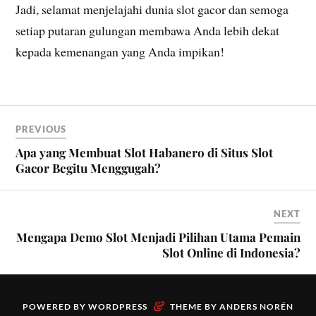
Jadi, selamat menjelajahi dunia slot gacor dan semoga
setiap putaran gulungan membawa Anda lebih dekat
kepada kemenangan yang Anda impikan!
PREVIOUS
Apa yang Membuat Slot Habanero di Situs Slot
Gacor Begitu Menggugah?
NEXT
Mengapa Demo Slot Menjadi Pilihan Utama Pemain
Slot Online di Indonesia?
&
POWERED BY
WORDPRESS
THEME BY
ANDERS NORÉN