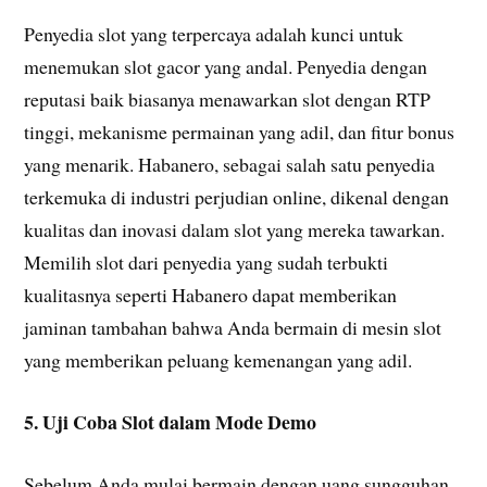
Penyedia slot yang terpercaya adalah kunci untuk
menemukan slot gacor yang andal. Penyedia dengan
reputasi baik biasanya menawarkan slot dengan RTP
tinggi, mekanisme permainan yang adil, dan fitur bonus
yang menarik. Habanero, sebagai salah satu penyedia
terkemuka di industri perjudian online, dikenal dengan
kualitas dan inovasi dalam slot yang mereka tawarkan.
Memilih slot dari penyedia yang sudah terbukti
kualitasnya seperti Habanero dapat memberikan
jaminan tambahan bahwa Anda bermain di mesin slot
yang memberikan peluang kemenangan yang adil.
5. Uji Coba Slot dalam Mode Demo
Sebelum Anda mulai bermain dengan uang sungguhan,