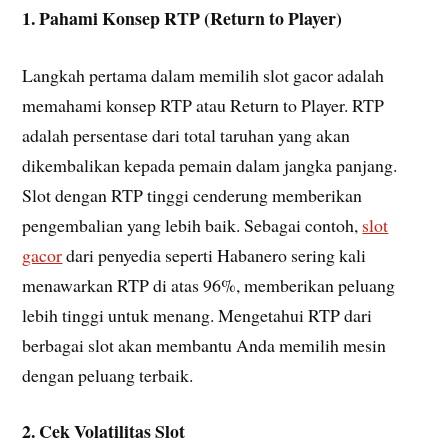
1. Pahami Konsep RTP (Return to Player)
Langkah pertama dalam memilih slot gacor adalah
memahami konsep RTP atau Return to Player. RTP
adalah persentase dari total taruhan yang akan
dikembalikan kepada pemain dalam jangka panjang.
Slot dengan RTP tinggi cenderung memberikan
pengembalian yang lebih baik. Sebagai contoh,
slot
gacor
dari penyedia seperti Habanero sering kali
menawarkan RTP di atas 96%, memberikan peluang
lebih tinggi untuk menang. Mengetahui RTP dari
berbagai slot akan membantu Anda memilih mesin
dengan peluang terbaik.
2. Cek Volatilitas Slot