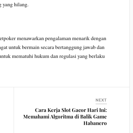
 yang hilang.
obetpoker menawarkan pengalaman menarik dengan
ngat untuk bermain secara bertanggung jawab dan
untuk mematuhi hukum dan regulasi yang berlaku
NEXT
Cara Kerja Slot Gacor Hari Ini:
Memahami Algoritma di Balik Game
Habanero