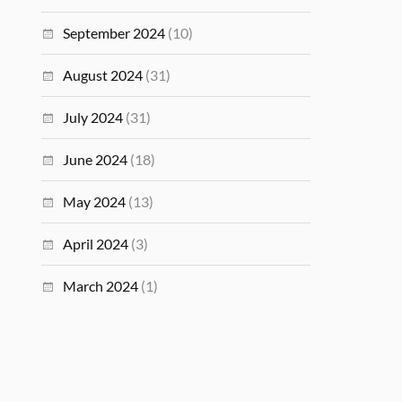
September 2024
(10)
August 2024
(31)
July 2024
(31)
June 2024
(18)
May 2024
(13)
April 2024
(3)
March 2024
(1)