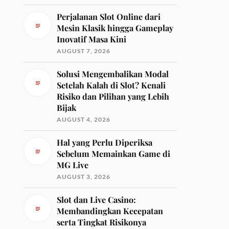
Perjalanan Slot Online dari
Mesin Klasik hingga Gameplay
Inovatif Masa Kini
AUGUST 7, 2026
Solusi Mengembalikan Modal
Setelah Kalah di Slot? Kenali
Risiko dan Pilihan yang Lebih
Bijak
AUGUST 4, 2026
Hal yang Perlu Diperiksa
Sebelum Memainkan Game di
MG Live
AUGUST 3, 2026
Slot dan Live Casino:
Membandingkan Kecepatan
serta Tingkat Risikonya