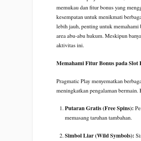
memukau dan fitur bonus yang mengg
kesempatan untuk menikmati berbagai
lebih jauh, penting untuk memahami 
area abu-abu hukum.
Meskipun banyak
aktivitas ini.
​
Memahami Fitur Bonus pada Slot 
Pragmatic Play menyematkan berbagai
meningkatkan pengalaman bermain.
Putaran Gratis (Free Spins):
Pe
memasang taruhan tambahan.
Simbol Liar (Wild Symbols):
Si