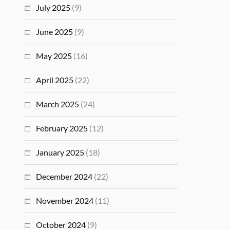
July 2025
(9)
June 2025
(9)
May 2025
(16)
April 2025
(22)
March 2025
(24)
February 2025
(12)
January 2025
(18)
December 2024
(22)
November 2024
(11)
October 2024
(9)