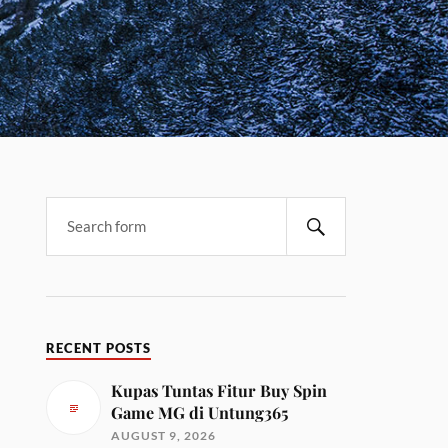
RECENT POSTS
Kupas Tuntas Fitur Buy Spin
Game MG di Untung365
AUGUST 9, 2026