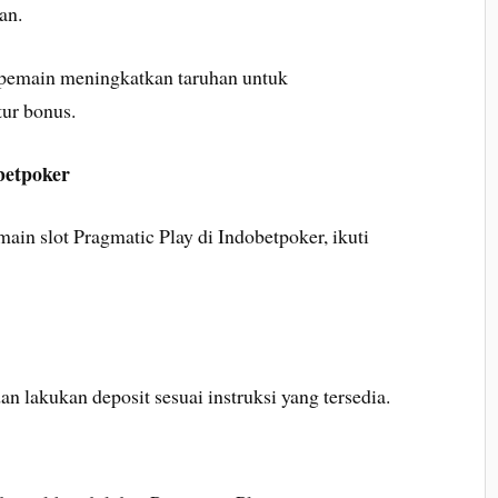
an.
emain meningkatkan taruhan untuk
ur bonus.
betpoker
ain slot Pragmatic Play di Indobetpoker, ikuti
n lakukan deposit sesuai instruksi yang tersedia.