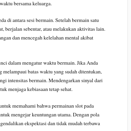
u waktu bersama keluarga.
eda di antara sesi bermain. Setelah bermain satu
t, berjalan sebentar, atau melakukan aktivitas lain.
ngan dan mencegah kelelahan mental akibat
kunci dalam mengatur waktu bermain. Jika Anda
ing melampaui batas waktu yang sudah ditentukan,
ngi intensitas bermain. Mendengarkan sinyal dari
ntuk menjaga kebiasaan tetap sehat.
a untuk memahami bahwa permainan slot pada
 untuk mengejar keuntungan utama. Dengan pola
ngendalikan ekspektasi dan tidak mudah terbawa