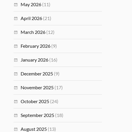
May 2026
(11)
April 2026
(21)
March 2026
(12)
February 2026
(9)
January 2026
(16)
December 2025
(9)
November 2025
(17)
October 2025
(24)
September 2025
(18)
August 2025
(13)