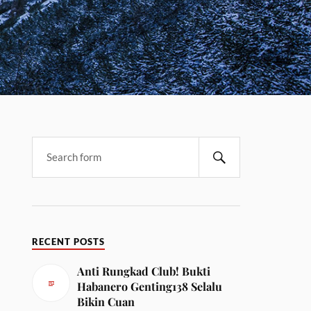
RECENT POSTS
Anti Rungkad Club! Bukti
Habanero Genting138 Selalu
Bikin Cuan