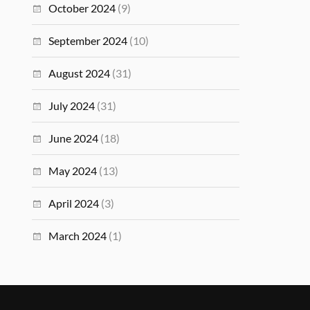
October 2024
(9)
September 2024
(10)
August 2024
(31)
July 2024
(31)
June 2024
(18)
May 2024
(13)
April 2024
(3)
March 2024
(1)