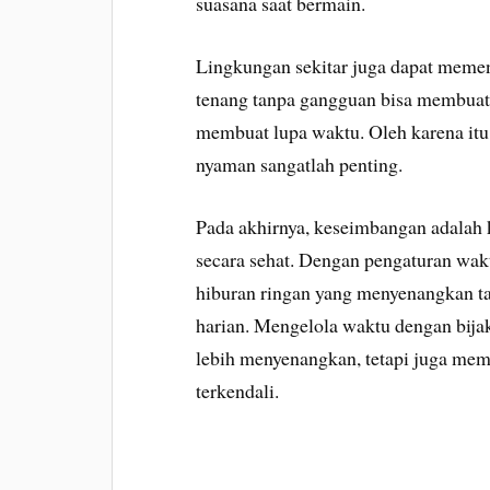
suasana saat bermain.
Lingkungan sekitar juga dapat memen
tenang tanpa gangguan bisa membuat 
membuat lupa waktu. Oleh karena itu,
nyaman sangatlah penting.
Pada akhirnya, keseimbangan adalah
secara sehat. Dengan pengaturan wak
hiburan ringan yang menyenangkan t
harian. Mengelola waktu dengan bij
lebih menyenangkan, tetapi juga mem
terkendali.