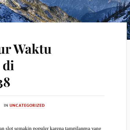
ur Waktu
 di
38
IN
UNCATEGORIZED
an slot semakin populer karena tampilannya yang