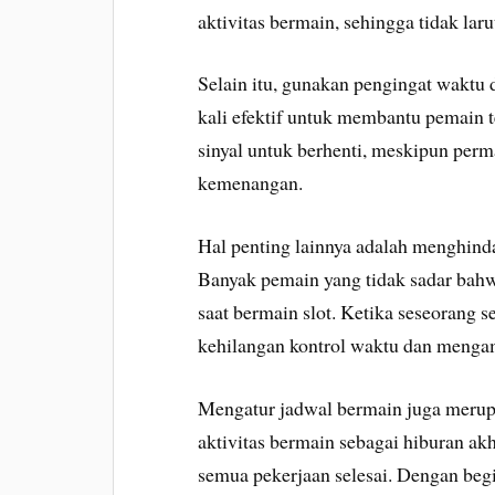
aktivitas bermain, sehingga tidak lar
Selain itu, gunakan pengingat waktu d
kali efektif untuk membantu pemain te
sinyal untuk berhenti, meskipun perm
kemenangan.
Hal penting lainnya adalah menghinda
Banyak pemain yang tidak sadar bah
saat bermain slot. Ketika seseorang s
kehilangan kontrol waktu dan mengam
Mengatur jadwal bermain juga merupa
aktivitas bermain sebagai hiburan akh
semua pekerjaan selesai. Dengan beg