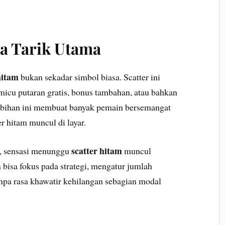
ya Tarik Utama
hitam
bukan sekadar simbol biasa. Scatter ini
micu putaran gratis, bonus tambahan, atau bahkan
ebihan ini membuat banyak pemain bersemangat
 hitam muncul di layar.
scatter hitam
n, sensasi menunggu
muncul
bisa fokus pada strategi, mengatur jumlah
npa rasa khawatir kehilangan sebagian modal