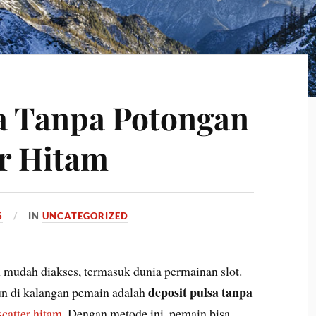
a Tanpa Potongan
er Hitam
6
IN
UNCATEGORIZED
in mudah diakses, termasuk dunia permainan slot.
deposit pulsa tanpa
aun di kalangan pemain adalah
scatter hitam
. Dengan metode ini, pemain bisa