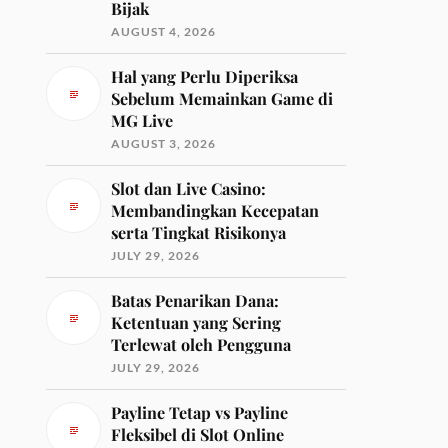
Bijak
AUGUST 4, 2026
Hal yang Perlu Diperiksa
Sebelum Memainkan Game di
MG Live
AUGUST 3, 2026
Slot dan Live Casino:
Membandingkan Kecepatan
serta Tingkat Risikonya
JULY 29, 2026
Batas Penarikan Dana:
Ketentuan yang Sering
Terlewat oleh Pengguna
JULY 29, 2026
Payline Tetap vs Payline
Fleksibel di Slot Online