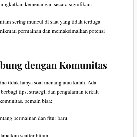
ningkatkan kemenangan secara signifikan.
 hitam sering muncul di saat yang tidak terduga.
enikmati permainan dan memaksimalkan potensi
bung dengan Komunitas
ine tidak hanya soal menang atau kalah. Ada
berbagi tips, strategi, dan pengalaman terkait
komunitas, pemain bisa:
ntang permainan dan fitur baru.
dapatkan scatter hitam.