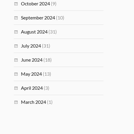
October 2024
(9)
September 2024
(10)
August 2024
(31)
July 2024
(31)
June 2024
(18)
May 2024
(13)
April 2024
(3)
March 2024
(1)