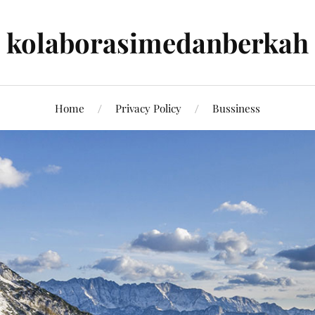
kolaborasimedanberkah
Home
Privacy Policy
Bussiness