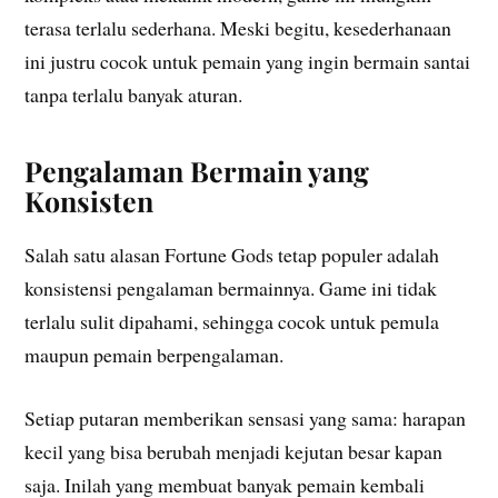
terasa terlalu sederhana. Meski begitu, kesederhanaan
ini justru cocok untuk pemain yang ingin bermain santai
tanpa terlalu banyak aturan.
Pengalaman Bermain yang
Konsisten
Salah satu alasan Fortune Gods tetap populer adalah
konsistensi pengalaman bermainnya. Game ini tidak
terlalu sulit dipahami, sehingga cocok untuk pemula
maupun pemain berpengalaman.
Setiap putaran memberikan sensasi yang sama: harapan
kecil yang bisa berubah menjadi kejutan besar kapan
saja. Inilah yang membuat banyak pemain kembali