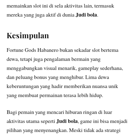
memainkan slot ini di sela aktivitas lain, termasuk
Judi bola
mereka yang juga aktif di dunia
.
Kesimpulan
Fortune Gods Habanero bukan sekadar slot bertema
dewa, tetapi juga pengalaman bermain yang
menggabungkan visual menarik, gameplay sederhana,
dan peluang bonus yang menghibur. Lima dewa
keberuntungan yang hadir memberikan nuansa unik
yang membuat permainan terasa lebih hidup.
Bagi pemain yang mencari hiburan ringan di luar
Judi bola
aktivitas utama seperti
, game ini bisa menjadi
pilihan yang menyenangkan. Meski tidak ada strategi