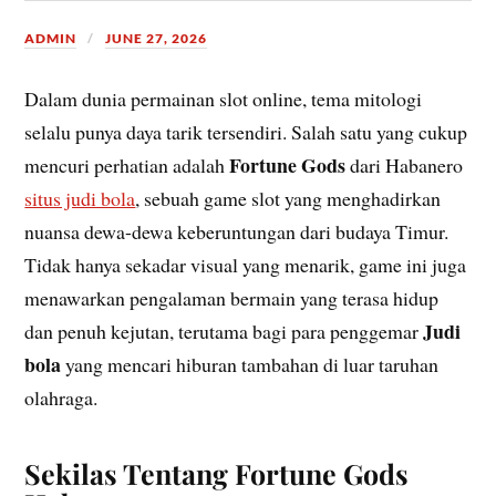
ADMIN
JUNE 27, 2026
Dalam dunia permainan slot online, tema mitologi
selalu punya daya tarik tersendiri. Salah satu yang cukup
Fortune Gods
mencuri perhatian adalah
dari Habanero
situs judi bola
, sebuah game slot yang menghadirkan
nuansa dewa-dewa keberuntungan dari budaya Timur.
Tidak hanya sekadar visual yang menarik, game ini juga
menawarkan pengalaman bermain yang terasa hidup
Judi
dan penuh kejutan, terutama bagi para penggemar
bola
yang mencari hiburan tambahan di luar taruhan
olahraga.
Sekilas Tentang Fortune Gods