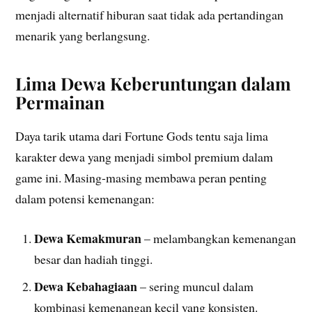
menjadi alternatif hiburan saat tidak ada pertandingan
menarik yang berlangsung.
Lima Dewa Keberuntungan dalam
Permainan
Daya tarik utama dari Fortune Gods tentu saja lima
karakter dewa yang menjadi simbol premium dalam
game ini. Masing-masing membawa peran penting
dalam potensi kemenangan:
Dewa Kemakmuran
– melambangkan kemenangan
besar dan hadiah tinggi.
Dewa Kebahagiaan
– sering muncul dalam
kombinasi kemenangan kecil yang konsisten.