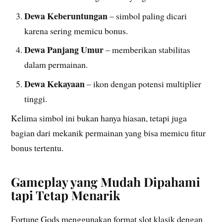
Dewa Keberuntungan
– simbol paling dicari
karena sering memicu bonus.
Dewa Panjang Umur
– memberikan stabilitas
dalam permainan.
Dewa Kekayaan
– ikon dengan potensi multiplier
tinggi.
Kelima simbol ini bukan hanya hiasan, tetapi juga
bagian dari mekanik permainan yang bisa memicu fitur
bonus tertentu.
Gameplay yang Mudah Dipahami
tapi Tetap Menarik
Fortune Gods menggunakan format slot klasik dengan