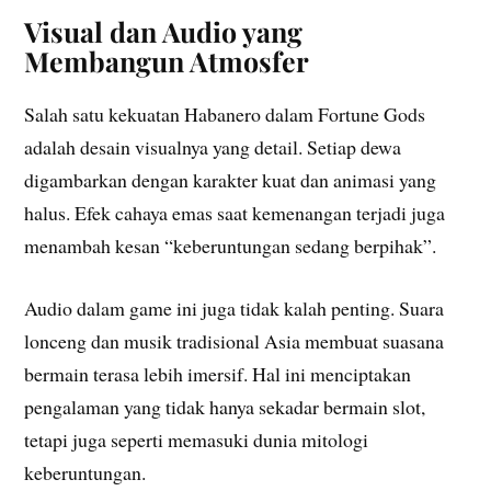
Visual dan Audio yang
Membangun Atmosfer
Salah satu kekuatan Habanero dalam Fortune Gods
adalah desain visualnya yang detail. Setiap dewa
digambarkan dengan karakter kuat dan animasi yang
halus. Efek cahaya emas saat kemenangan terjadi juga
menambah kesan “keberuntungan sedang berpihak”.
Audio dalam game ini juga tidak kalah penting. Suara
lonceng dan musik tradisional Asia membuat suasana
bermain terasa lebih imersif. Hal ini menciptakan
pengalaman yang tidak hanya sekadar bermain slot,
tetapi juga seperti memasuki dunia mitologi
keberuntungan.