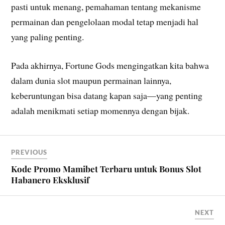
pasti untuk menang, pemahaman tentang mekanisme
permainan dan pengelolaan modal tetap menjadi hal
yang paling penting.
Pada akhirnya, Fortune Gods mengingatkan kita bahwa
dalam dunia slot maupun permainan lainnya,
keberuntungan bisa datang kapan saja—yang penting
adalah menikmati setiap momennya dengan bijak.
PREVIOUS
Kode Promo Mamibet Terbaru untuk Bonus Slot
Habanero Eksklusif
NEXT