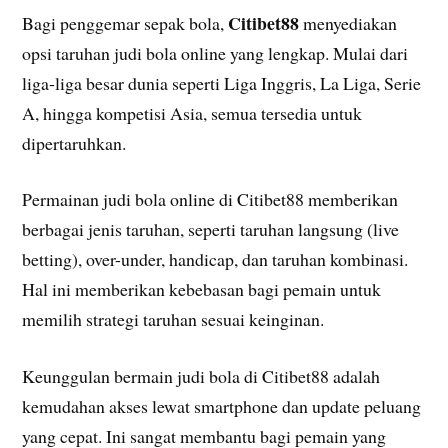
Citibet88
Bagi penggemar sepak bola,
menyediakan
opsi taruhan judi bola online yang lengkap. Mulai dari
liga-liga besar dunia seperti Liga Inggris, La Liga, Serie
A, hingga kompetisi Asia, semua tersedia untuk
dipertaruhkan.
Permainan judi bola online di Citibet88 memberikan
berbagai jenis taruhan, seperti taruhan langsung (live
betting), over-under, handicap, dan taruhan kombinasi.
Hal ini memberikan kebebasan bagi pemain untuk
memilih strategi taruhan sesuai keinginan.
Keunggulan bermain judi bola di Citibet88 adalah
kemudahan akses lewat smartphone dan update peluang
yang cepat. Ini sangat membantu bagi pemain yang