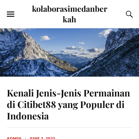
kolaborasimedanber
kah
Kenali Jenis-Jenis Permainan
di Citibet88 yang Populer di
Indonesia
ADMIN
JUNE 2, 2025