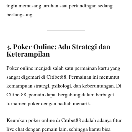
ingin memasang taruhan saat pertandingan sedang
berlangsung.
3. Poker Online: Adu Strategi dan
Keterampilan
Poker online menjadi salah satu permainan kartu yang
sangat digemari di Citibet88. Permainan ini menuntut
kemampuan strategi, psikologi, dan keberuntungan. Di
Citibet88, pemain dapat bergabung dalam berbagai
turnamen poker dengan hadiah menarik.
Keunikan poker online di Citibet88 adalah adanya fitur
live chat dengan pemain lain, sehingga kamu bisa