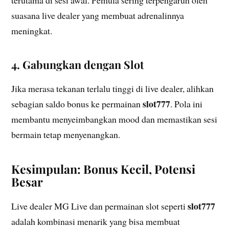
terutama di sesi awal. Pemula sering terpengaruh oleh
suasana live dealer yang membuat adrenalinnya
meningkat.
4. Gabungkan dengan Slot
Jika merasa tekanan terlalu tinggi di live dealer, alihkan
slot777
sebagian saldo bonus ke permainan
. Pola ini
membantu menyeimbangkan mood dan memastikan sesi
bermain tetap menyenangkan.
Kesimpulan: Bonus Kecil, Potensi
Besar
slot777
Live dealer MG Live dan permainan slot seperti
adalah kombinasi menarik yang bisa membuat