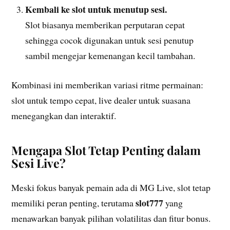
Kembali ke slot untuk menutup sesi.
Slot biasanya memberikan perputaran cepat
sehingga cocok digunakan untuk sesi penutup
sambil mengejar kemenangan kecil tambahan.
Kombinasi ini memberikan variasi ritme permainan:
slot untuk tempo cepat, live dealer untuk suasana
menegangkan dan interaktif.
Mengapa Slot Tetap Penting dalam
Sesi Live?
Meski fokus banyak pemain ada di MG Live, slot tetap
slot777
memiliki peran penting, terutama
yang
menawarkan banyak pilihan volatilitas dan fitur bonus.