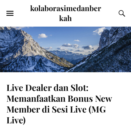
kolaborasimedanber
kah
Live Dealer dan Slot:
Memanfaatkan Bonus New
Member di Sesi Live (MG
Live)