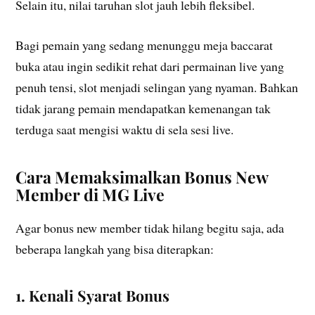
Selain itu, nilai taruhan slot jauh lebih fleksibel.
Bagi pemain yang sedang menunggu meja baccarat
buka atau ingin sedikit rehat dari permainan live yang
penuh tensi, slot menjadi selingan yang nyaman. Bahkan
tidak jarang pemain mendapatkan kemenangan tak
terduga saat mengisi waktu di sela sesi live.
Cara Memaksimalkan Bonus New
Member di MG Live
Agar bonus new member tidak hilang begitu saja, ada
beberapa langkah yang bisa diterapkan:
1. Kenali Syarat Bonus