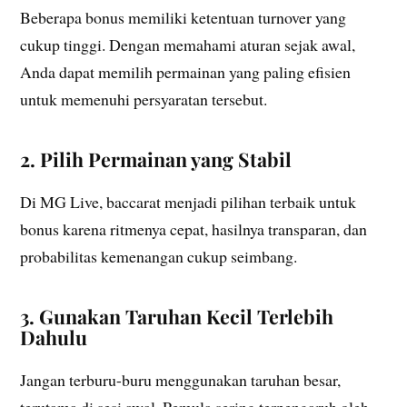
Beberapa bonus memiliki ketentuan turnover yang
cukup tinggi. Dengan memahami aturan sejak awal,
Anda dapat memilih permainan yang paling efisien
untuk memenuhi persyaratan tersebut.
2. Pilih Permainan yang Stabil
Di MG Live, baccarat menjadi pilihan terbaik untuk
bonus karena ritmenya cepat, hasilnya transparan, dan
probabilitas kemenangan cukup seimbang.
3. Gunakan Taruhan Kecil Terlebih
Dahulu
Jangan terburu-buru menggunakan taruhan besar,