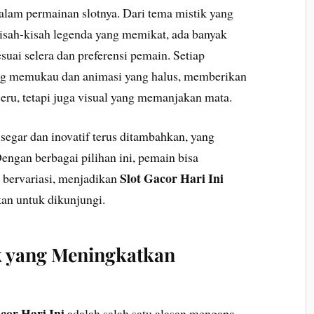
lam permainan slotnya. Dari tema mistik yang
isah-kisah legenda yang memikat, ada banyak
esuai selera dan preferensi pemain. Setiap
ng memukau dan animasi yang halus, memberikan
eru, tetapi juga visual yang memanjakan mata.
 segar dan inovatif terus ditambahkan, yang
ngan berbagai pilihan ini, pemain bisa
Slot Gacor Hari Ini
bervariasi, menjadikan
an untuk dikunjungi.
ik yang Meningkatkan
cor Hari Ini
adalah salah satu alasan mengapa