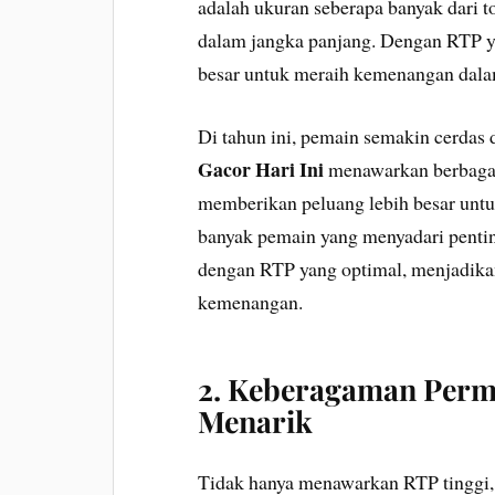
adalah ukuran seberapa banyak dari t
dalam jangka panjang. Dengan RTP ya
besar untuk meraih kemenangan dala
Di tahun ini, pemain semakin cerdas
Gacor Hari Ini
menawarkan berbaga
memberikan peluang lebih besar un
banyak pemain yang menyadari penti
dengan RTP yang optimal, menjadikan
kemenangan.
2. Keberagaman Perm
Menarik
Tidak hanya menawarkan RTP tinggi