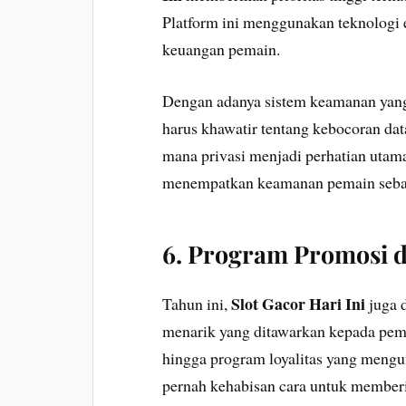
Platform ini menggunakan teknologi e
keuangan pemain.
Dengan adanya sistem keamanan yang 
harus khawatir tentang kebocoran data
mana privasi menjadi perhatian utam
menempatkan keamanan pemain sebaga
6. Program Promosi 
Slot Gacor Hari Ini
Tahun ini,
juga 
menarik yang ditawarkan kepada pem
hingga program loyalitas yang mengun
pernah kehabisan cara untuk member