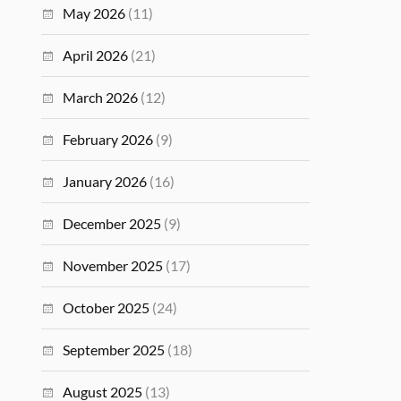
May 2026
(11)
April 2026
(21)
March 2026
(12)
February 2026
(9)
January 2026
(16)
December 2025
(9)
November 2025
(17)
October 2025
(24)
September 2025
(18)
August 2025
(13)