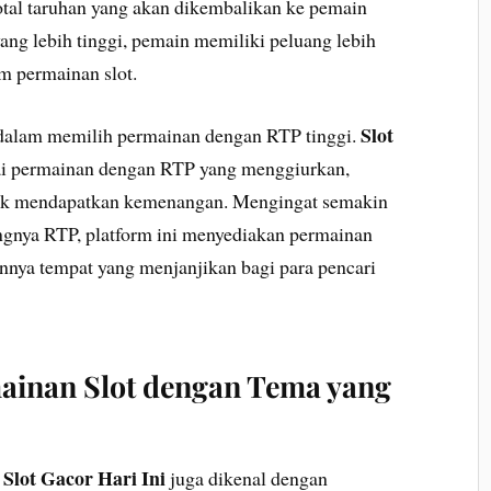
otal taruhan yang akan dikembalikan ke pemain
ng lebih tinggi, pemain memiliki peluang lebih
m permainan slot.
Slot
 dalam memilih permainan dengan RTP tinggi.
i permainan dengan RTP yang menggiurkan,
tuk mendapatkan kemenangan. Mengingat semakin
ngnya RTP, platform ini menyediakan permainan
nya tempat yang menjanjikan bagi para pencari
ainan Slot dengan Tema yang
Slot Gacor Hari Ini
,
juga dikenal dengan