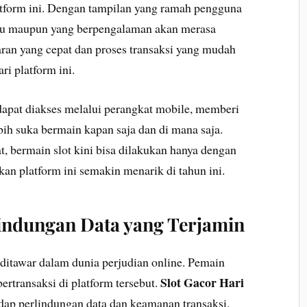
form ini. Dengan tampilan yang ramah pengguna
ru maupun yang berpengalaman akan merasa
aran yang cepat dan proses transaksi yang mudah
ri platform ini.
dapat diakses melalui perangkat mobile, memberi
ih suka bermain kapan saja dan di mana saja.
t, bermain slot kini bisa dilakukan hanya dengan
an platform ini semakin menarik di tahun ini.
indungan Data yang Terjamin
ditawar dalam dunia perjudian online. Pemain
Slot Gacor Hari
ertransaksi di platform tersebut.
dap perlindungan data dan keamanan transaksi.