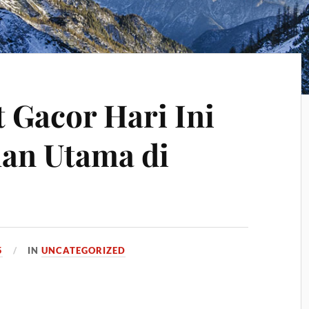
 Gacor Hari Ini
han Utama di
5
IN
UNCATEGORIZED