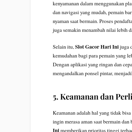
kenyamanan dalam menggunakan plat
dan navigasi yang mudah, pemain ba
nyaman saat bermain. Proses pendaft
juga semakin menambah nilai lebih da
Slot Gacor Hari Ini
Selain itu,
juga 
kemudahan bagi para pemain yang leb
Dengan aplikasi yang ringan dan cepa
mengandalkan ponsel pintar, menjadik
5. Keamanan dan Perl
Keamanan adalah hal yang tidak bisa 
ingin merasa aman saat bermain dan b
Ini
memberikan prioritas tinggi terha