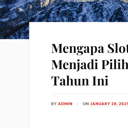
Mengapa Slot
Menjadi Pili
Tahun Ini
BY
ADMIN
ON
JANUARY 28, 202