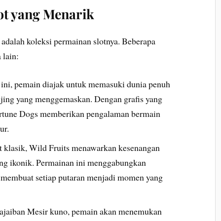
ot yang Menarik
 adalah koleksi permainan slotnya. Beberapa
 lain:
ini, pemain diajak untuk memasuki dunia penuh
njing yang menggemaskan. Dengan grafis yang
Fortune Dogs memberikan pengalaman bermain
ur.
t klasik, Wild Fruits menawarkan kesenangan
ng ikonik. Permainan ini menggabungkan
, membuat setiap putaran menjadi momen yang
eajaiban Mesir kuno, pemain akan menemukan