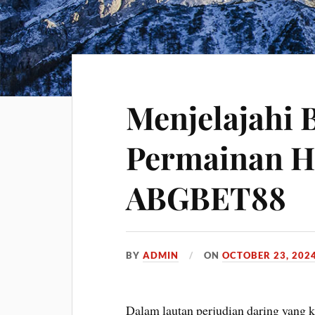
Menjelajahi 
Permainan H
ABGBET88
BY
ADMIN
ON
OCTOBER 23, 202
Dalam lautan perjudian daring yang k