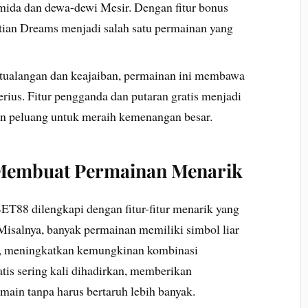
amida dan dewa-dewi Mesir. Dengan fitur bonus
ian Dreams menjadi salah satu permainan yang
tualangan dan keajaiban, permainan ini membawa
rius. Fitur pengganda dan putaran gratis menjadi
kan peluang untuk meraih kemenangan besar.
 Membuat Permainan Menarik
T88 dilengkapi dengan fitur-fitur menarik yang
isalnya, banyak permainan memiliki simbol liar
n, meningkatkan kemungkinan kombinasi
ratis sering kali dihadirkan, memberikan
ain tanpa harus bertaruh lebih banyak.