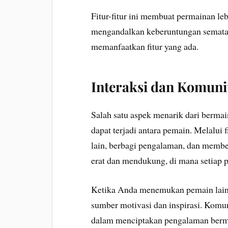
Fitur-fitur ini membuat permainan le
mengandalkan keberuntungan semata, 
memanfaatkan fitur yang ada.
Interaksi dan Komuni
Salah satu aspek menarik dari berma
dapat terjadi antara pemain. Melalui 
lain, berbagi pengalaman, dan membe
erat dan mendukung, di mana setiap pe
Ketika Anda menemukan pemain lain 
sumber motivasi dan inspirasi. Komun
dalam menciptakan pengalaman berm