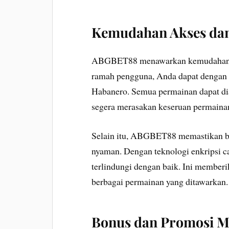
Kemudahan Akses da
ABGBET88 menawarkan kemudahan ak
ramah pengguna, Anda dapat dengan 
Habanero. Semua permainan dapat d
segera merasakan keseruan permaina
Selain itu, ABGBET88 memastikan 
nyaman. Dengan teknologi enkripsi ca
terlindungi dengan baik. Ini member
berbagai permainan yang ditawarkan.
Bonus dan Promosi M