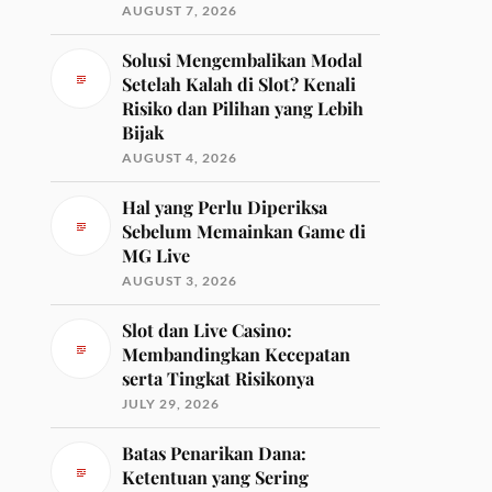
AUGUST 7, 2026
Solusi Mengembalikan Modal
Setelah Kalah di Slot? Kenali
Risiko dan Pilihan yang Lebih
Bijak
AUGUST 4, 2026
Hal yang Perlu Diperiksa
Sebelum Memainkan Game di
MG Live
AUGUST 3, 2026
Slot dan Live Casino:
Membandingkan Kecepatan
serta Tingkat Risikonya
JULY 29, 2026
Batas Penarikan Dana:
Ketentuan yang Sering