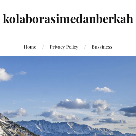
kolaborasimedanberkah
Home
Privacy Policy
Bussiness