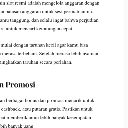
ain slot resmi adalah mengelola anggaran dengan
kan batasan anggaran untuk sesi permainanmu.
kamu tanggung, dan selalu ingat bahwa perjudian
ara untuk mencari keuntungan cepat.
mulai dengan taruhan kecil agar kamu bisa
a merasa terbebani. Setelah merasa lebih nyaman
ningkatkan taruhan secara perlahan.
n Promosi
an berbagai bonus dan promosi menarik untuk
cashback, atau putaran gratis. Pastikan untuk
apat memberikanmu lebih banyak kesempatan
bih banyak uang.