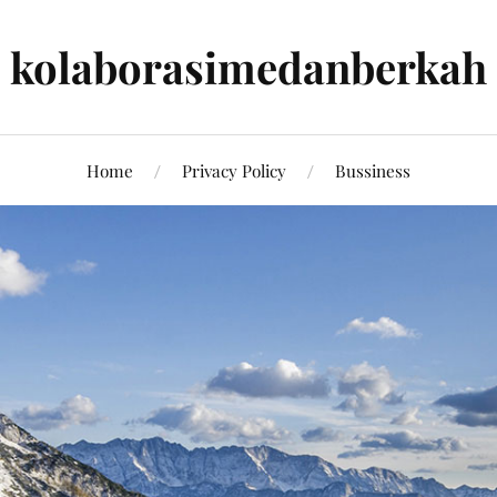
kolaborasimedanberkah
Home
Privacy Policy
Bussiness