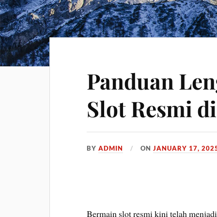
Panduan Len
Slot Resmi d
BY
ADMIN
ON
JANUARY 17, 202
Bermain slot resmi kini telah menjadi