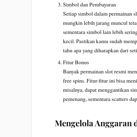
Simbol dan Pembayaran
Setiap simbol dalam permainan sl
mungkin lebih jarang muncul tet
sementara simbol lain lebih seri
kecil. Pastikan kamu sudah memp
tahu apa yang diharapkan dari set
Fitur Bonus
Banyak permainan slot resmi menaw
free spins. Fitur-fitur ini bisa 
misalnya, dapat menggantikan si
pemenang, sementara scatters dap
Mengelola Anggaran 