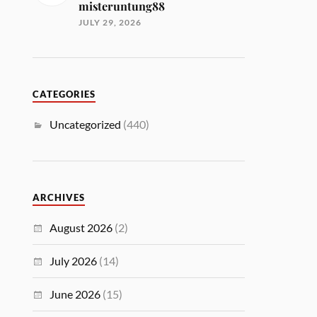
misteruntung88
JULY 29, 2026
CATEGORIES
Uncategorized
(440)
ARCHIVES
August 2026
(2)
July 2026
(14)
June 2026
(15)