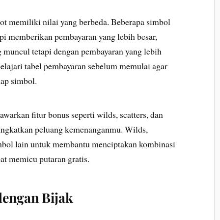
ot memiliki nilai yang berbeda. Beberapa simbol
api memberikan pembayaran yang lebih besar,
ng muncul tetapi dengan pembayaran yang lebih
elajari tabel pembayaran sebelum memulai agar
iap simbol.
arkan fitur bonus seperti wilds, scatters, dan
meningkatkan peluang kemenanganmu. Wilds,
mbol lain untuk membantu menciptakan kombinasi
at memicu putaran gratis.
dengan Bijak