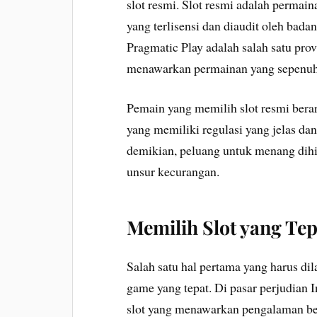
slot resmi. Slot resmi adalah permai
yang terlisensi dan diaudit oleh badan
Pragmatic Play adalah salah satu pro
menawarkan permainan yang sepenuhn
Pemain yang memilih slot resmi bera
yang memiliki regulasi yang jelas da
demikian, peluang untuk menang dihi
unsur kecurangan.
Memilih Slot yang Tep
Salah satu hal pertama yang harus d
game yang tepat. Di pasar perjudian 
slot yang menawarkan pengalaman ber