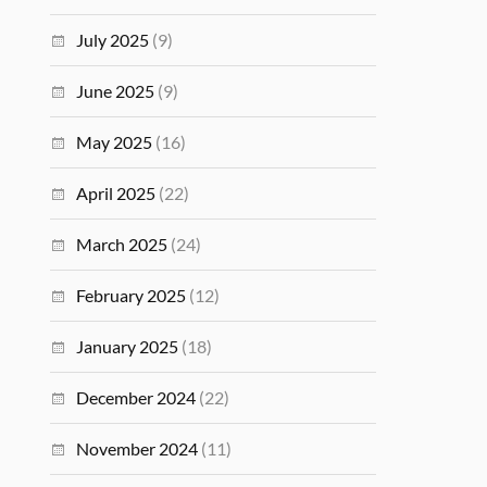
July 2025
(9)
June 2025
(9)
May 2025
(16)
April 2025
(22)
March 2025
(24)
February 2025
(12)
January 2025
(18)
December 2024
(22)
November 2024
(11)