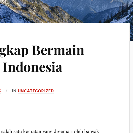
gkap Bermain
i Indonesia
5
IN
UNCATEGORIZED
 salah satu kegiatan yang digemari oleh banyak