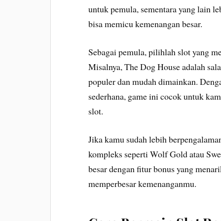
untuk pemula, sementara yang lain le
bisa memicu kemenangan besar.
Sebagai pemula, pilihlah slot yang 
Misalnya, The Dog House adalah salah
populer dan mudah dimainkan. Dengan
sederhana, game ini cocok untuk kam
slot.
Jika kamu sudah lebih berpengalama
kompleks seperti Wolf Gold atau Sw
besar dengan fitur bonus yang menarik
memperbesar kemenanganmu.