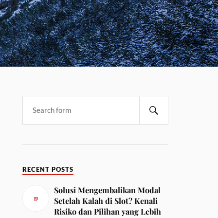
RECENT POSTS
Solusi Mengembalikan Modal
Setelah Kalah di Slot? Kenali
Risiko dan Pilihan yang Lebih