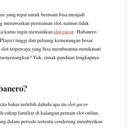
tus yang tepat untuk bermain bisa menjadi
ang menawarkan permainan slot, namun tidak
 jika kamu ingin memainkan
slot gacor
Habanero
Player) tinggi dan peluang kemenangan besar.
s slot terpercaya yang bisa membuatmu menikmati
menyenangkan? Yuk, simak panduan lengkapnya
abanero?
ita bahas terlebih dahulu apa itu
slot gacor
cukup familiar di kalangan pemain slot online.
ang dalam periode tertentu cenderung memberikan