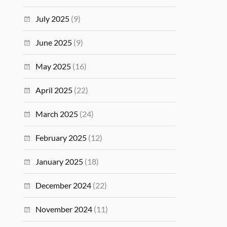
July 2025
(9)
June 2025
(9)
May 2025
(16)
April 2025
(22)
March 2025
(24)
February 2025
(12)
January 2025
(18)
December 2024
(22)
November 2024
(11)