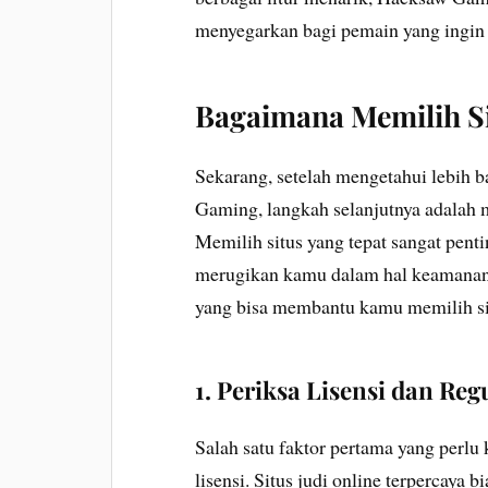
menyegarkan bagi pemain yang ingin
Bagaimana Memilih Si
Sekarang, setelah mengetahui lebih 
Gaming, langkah selanjutnya adalah m
Memilih situs yang tepat sangat pentin
merugikan kamu dalam hal keamanan 
yang bisa membantu kamu memilih situ
1. Periksa Lisensi dan Reg
Salah satu faktor pertama yang perlu
lisensi. Situs judi online terpercaya 