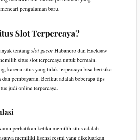
 mencari pengalaman baru.
tus Slot Terpercaya?
banyak tentang
slot gacor
Habanero dan Hacksaw
emilih situs slot terpercaya untuk bermain.
g, karena situs yang tidak terpercaya bisa berisiko
dan pembayaran. Berikut adalah beberapa tips
s judi online terpercaya.
ulasi
 kamu perhatikan ketika memilih situs adalah
biasanya memiliki lisensi resmi yang dikeluarkan