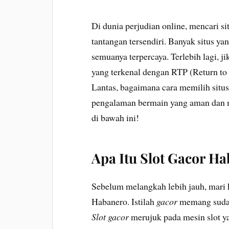
Di dunia perjudian online, mencari si
tantangan tersendiri. Banyak situs y
semuanya terpercaya. Terlebih lagi,
yang terkenal dengan RTP (Return to 
Lantas, bagaimana cara memilih situ
pengalaman bermain yang aman dan 
di bawah ini!
Apa Itu Slot Gacor H
Sebelum melangkah lebih jauh, mari k
Habanero. Istilah
gacor
memang sudah 
Slot gacor
merujuk pada mesin slot y