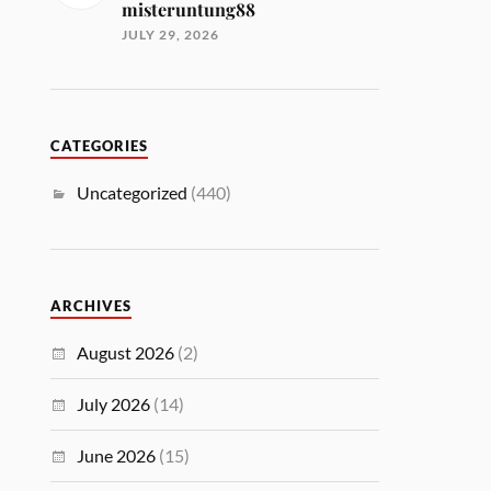
misteruntung88
JULY 29, 2026
CATEGORIES
Uncategorized
(440)
ARCHIVES
August 2026
(2)
July 2026
(14)
June 2026
(15)