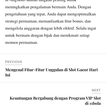
meningkatkan pengalaman bermain Anda. Dengan
pengetahuan yang tepat, Anda dapat mengoptimalkan
strategi permainan, memanfaatkan fitur bonus, dan
mengelola anggaran dengan lebih efektif. Selalu ingat
untuk bermain dengan bijak dan menikmati setiap
momen permainan.
PREVIOUS
Mengenal Fitur-Fitur Unggulan di Slot Gacor Hari
Ini
NEXT
Keuntungan Bergabung dengan Program VIP Slot
di 11bola