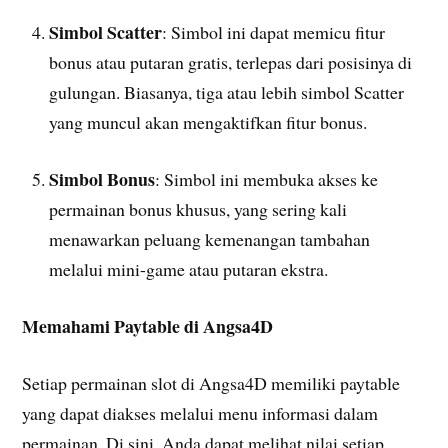
Simbol Scatter
: Simbol ini dapat memicu fitur
bonus atau putaran gratis, terlepas dari posisinya di
gulungan. Biasanya, tiga atau lebih simbol Scatter
yang muncul akan mengaktifkan fitur bonus.
Simbol Bonus
: Simbol ini membuka akses ke
permainan bonus khusus, yang sering kali
menawarkan peluang kemenangan tambahan
melalui mini-game atau putaran ekstra.
Memahami Paytable di Angsa4D
Setiap permainan slot di Angsa4D memiliki paytable
yang dapat diakses melalui menu informasi dalam
permainan. Di sini, Anda dapat melihat nilai setiap