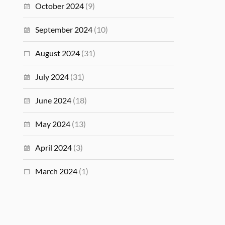
October 2024
(9)
September 2024
(10)
August 2024
(31)
July 2024
(31)
June 2024
(18)
May 2024
(13)
April 2024
(3)
March 2024
(1)