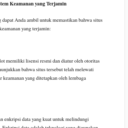
istem Keamanan yang Terjamin
g dapat Anda ambil untuk memastikan bahwa situs
 keamanan yang terjamin:
ot memiliki lisensi resmi dan diatur oleh otoritas
enunjukkan bahwa situs tersebut telah melewati
ar keamanan yang ditetapkan oleh lembaga
n enkripsi data yang kuat untuk melindungi
 Enkripsi data adalah teknologi yang digunakan