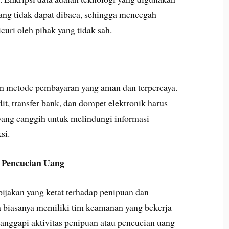
ng tidak dapat dibaca, sehingga mencegah
icuri oleh pihak yang tidak sah.
an metode pembayaran yang aman dan terpercaya.
it, transfer bank, dan dompet elektronik harus
yang canggih untuk melindungi informasi
si.
n Pencucian Uang
ebijakan yang ketat terhadap penipuan dan
a biasanya memiliki tim keamanan yang bekerja
anggapi aktivitas penipuan atau pencucian uang