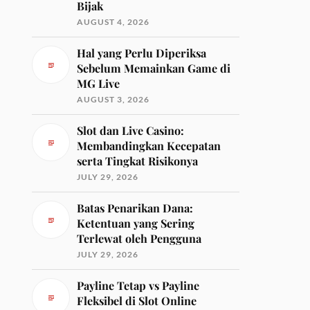
Bijak
AUGUST 4, 2026
Hal yang Perlu Diperiksa
Sebelum Memainkan Game di
MG Live
AUGUST 3, 2026
Slot dan Live Casino:
Membandingkan Kecepatan
serta Tingkat Risikonya
JULY 29, 2026
Batas Penarikan Dana:
Ketentuan yang Sering
Terlewat oleh Pengguna
JULY 29, 2026
Payline Tetap vs Payline
Fleksibel di Slot Online