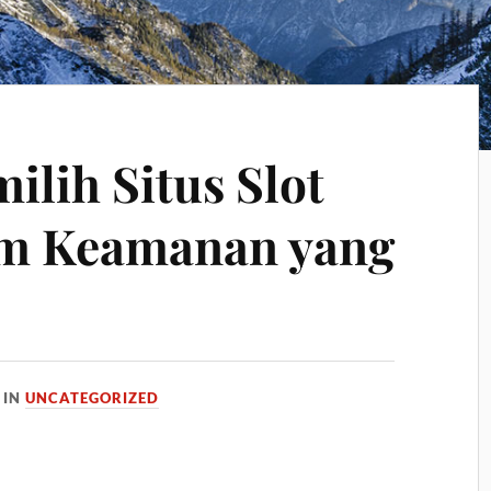
lih Situs Slot
em Keamanan yang
IN
UNCATEGORIZED