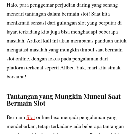
Halo, para penggemar perjudian daring yang senang
mencari tantangan dalam bermain slot! Saat kita
menikmati sensasi dari gulungan slot yang berputar di
layar, terkadang kita juga bisa menghadapi beberapa
masalah. Artikel kali ini akan membahas panduan untuk
mengatasi masalah yang mungkin timbul saat bermain
slot online, dengan fokus pada pengalaman dari
platform terkenal seperti Allbet. Yuk, mari kita simak
bersama!
Tantangan yang Mungkin Muncul Saat
Bermain Slot
Bermain
Slot
online bisa menjadi pengalaman yang
mendebarkan, tetapi terkadang ada beberapa tantangan