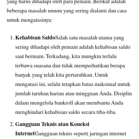
yang harus dihadapi oleh para pemain. Berikut adalah
beberapa masalah umum yang sering dialami dan cara
untuk mengatasinya:
Kehabisan Saldo
Salah satu masalah utama yang
sering dihadapi oleh pemain adalah kehabisan saldo
saat bermain. Terkadang, kita mungkin terlalu
terbawa suasana dan tidak memperhatikan berapa
banyak yang telah kita pertaruhkan. Untuk
mengatasi ini, selalu tetapkan batas maksimal untuk
jumlah taruhan harian atau mingguan Anda. Disiplin
dalam mengelola bankroll akan membantu Anda
menghindari kehabisan saldo secara tiba-tiba.
Gangguan Teknis atau Koneksi
Internet
Gangguan teknis seperti jaringan internet