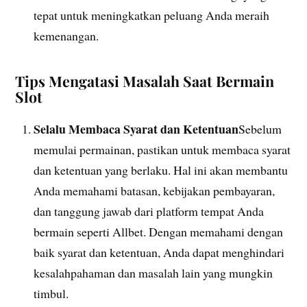
tepat untuk meningkatkan peluang Anda meraih
kemenangan.
Tips Mengatasi Masalah Saat Bermain
Slot
Selalu Membaca Syarat dan Ketentuan
Sebelum
memulai permainan, pastikan untuk membaca syarat
dan ketentuan yang berlaku. Hal ini akan membantu
Anda memahami batasan, kebijakan pembayaran,
dan tanggung jawab dari platform tempat Anda
bermain seperti Allbet. Dengan memahami dengan
baik syarat dan ketentuan, Anda dapat menghindari
kesalahpahaman dan masalah lain yang mungkin
timbul.