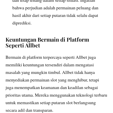
bahwa perjudian adalah permainan peluang dan
hasil akhir dari setiap putaran tidak selalu dapat
diprediksi.
Keuntungan Bermain di Platform
Seperti Allbet
Bermain di platform terpercaya seperti Allbet juga
memiliki keuntungan tersendiri dalam mengatasi
masalah yang mungkin timbul. Allbet tidak hanya
menyediakan permainan slot yang menghibur, tetapi
juga menempatkan keamanan dan keadilan sebagai
prioritas utama. Mereka menggunakan teknologi terbaru
untuk memastikan setiap putaran slot berlangsung
secara adil dan transparan.