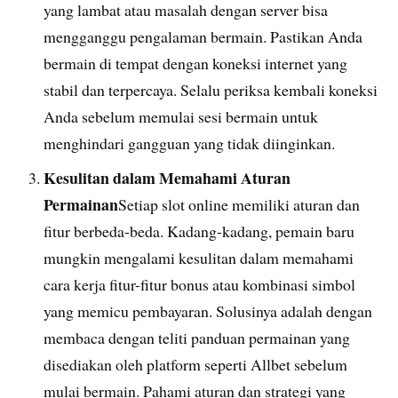
yang lambat atau masalah dengan server bisa
mengganggu pengalaman bermain. Pastikan Anda
bermain di tempat dengan koneksi internet yang
stabil dan terpercaya. Selalu periksa kembali koneksi
Anda sebelum memulai sesi bermain untuk
menghindari gangguan yang tidak diinginkan.
Kesulitan dalam Memahami Aturan
Permainan
Setiap slot online memiliki aturan dan
fitur berbeda-beda. Kadang-kadang, pemain baru
mungkin mengalami kesulitan dalam memahami
cara kerja fitur-fitur bonus atau kombinasi simbol
yang memicu pembayaran. Solusinya adalah dengan
membaca dengan teliti panduan permainan yang
disediakan oleh platform seperti Allbet sebelum
mulai bermain. Pahami aturan dan strategi yang