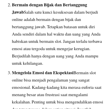
Bermain dengan Bijak dan Bertanggung
Jawab
Salah satu kunci kesuksesan dalam berjudi
online adalah bermain dengan bijak dan
bertanggung jawab. Tetapkan batasan untuk diri
Anda sendiri dalam hal waktu dan uang yang Anda
habiskan untuk bermain slot. Jangan terlalu terbawa
emosi atau tergoda untuk mengejar kerugian.
Berjudilah hanya dengan uang yang Anda mampu
untuk kehilangan.
Mengelola Emosi dan Ekspektasi
Bermain slot
online bisa menjadi pengalaman yang sangat
emosional. Kadang-kadang kita merasa euforia saat
menang besar atau frustrasi saat mengalami
kekalahan. Penting untuk bisa mengendalikan emosi
dan tetap tenang dalam setiap situasi. Ingatlah