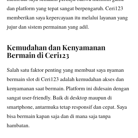
dan platform yang tepat sangat berpengaruh. Ceri123
memberikan saya kepercayaan itu melalui layanan yang
jujur dan sistem permainan yang adil.
Kemudahan dan Kenyamanan
Bermain di Ceri123
Salah satu faktor penting yang membuat saya nyaman
bermain slot di Ceri123 adalah kemudahan akses dan
kenyamanan saat bermain. Platform ini didesain dengan
sangat user-friendly. Baik di desktop maupun di
smartphone, antarmuka tetap responsif dan cepat. Saya
bisa bermain kapan saja dan di mana saja tanpa
hambatan.