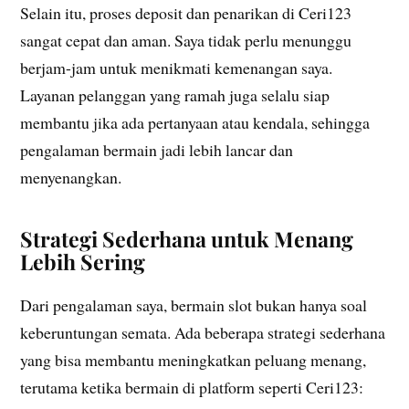
Selain itu, proses deposit dan penarikan di Ceri123
sangat cepat dan aman. Saya tidak perlu menunggu
berjam-jam untuk menikmati kemenangan saya.
Layanan pelanggan yang ramah juga selalu siap
membantu jika ada pertanyaan atau kendala, sehingga
pengalaman bermain jadi lebih lancar dan
menyenangkan.
Strategi Sederhana untuk Menang
Lebih Sering
Dari pengalaman saya, bermain slot bukan hanya soal
keberuntungan semata. Ada beberapa strategi sederhana
yang bisa membantu meningkatkan peluang menang,
terutama ketika bermain di platform seperti Ceri123: