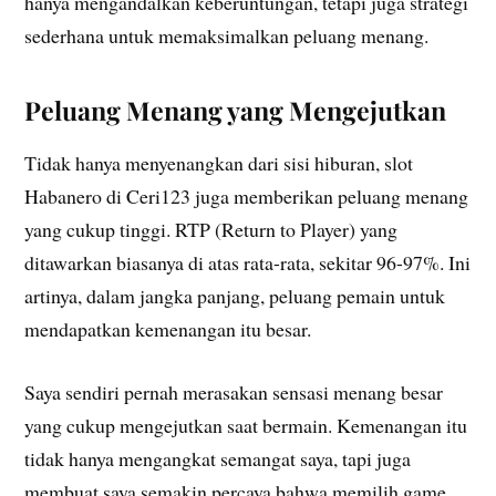
hanya mengandalkan keberuntungan, tetapi juga strategi
sederhana untuk memaksimalkan peluang menang.
Peluang Menang yang Mengejutkan
Tidak hanya menyenangkan dari sisi hiburan, slot
Habanero di Ceri123 juga memberikan peluang menang
yang cukup tinggi. RTP (Return to Player) yang
ditawarkan biasanya di atas rata-rata, sekitar 96-97%. Ini
artinya, dalam jangka panjang, peluang pemain untuk
mendapatkan kemenangan itu besar.
Saya sendiri pernah merasakan sensasi menang besar
yang cukup mengejutkan saat bermain. Kemenangan itu
tidak hanya mengangkat semangat saya, tapi juga
membuat saya semakin percaya bahwa memilih game