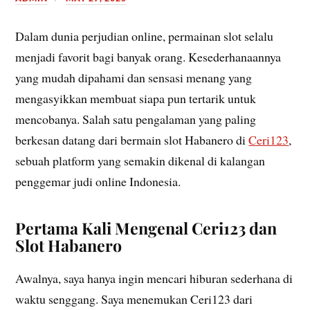
Dalam dunia perjudian online, permainan slot selalu
menjadi favorit bagi banyak orang. Kesederhanaannya
yang mudah dipahami dan sensasi menang yang
mengasyikkan membuat siapa pun tertarik untuk
mencobanya. Salah satu pengalaman yang paling
berkesan datang dari bermain slot Habanero di
Ceri123
,
sebuah platform yang semakin dikenal di kalangan
penggemar judi online Indonesia.
Pertama Kali Mengenal Ceri123 dan
Slot Habanero
Awalnya, saya hanya ingin mencari hiburan sederhana di
waktu senggang. Saya menemukan Ceri123 dari