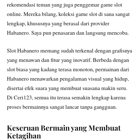
rekomendasi teman yang juga penggemar game slot
online. Mereka bilang, koleksi game slot di sana sangat
lengkap, khususnya yang berasal dari provider
Habanero. Saya pun penasaran dan langsung mencoba.
Slot Habanero memang sudah terkenal dengan grafisnya
yang menawan dan fitur yang inovatif. Berbeda dengan
slot biasa yang kadang terasa monoton, permainan dari
Habanero menawarkan pengalaman visual yang hidup,
disertai efek suara yang membuat suasana makin seru.
Di Ceri123, semua itu terasa semakin lengkap karena
proses bermainnya sangat lancar tanpa gangguan.
Keseruan Bermain yang Membuat
Ketagihan