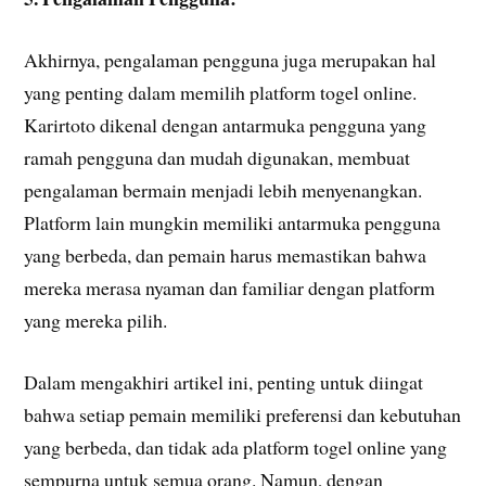
Akhirnya, pengalaman pengguna juga merupakan hal
yang penting dalam memilih platform togel online.
Karirtoto dikenal dengan antarmuka pengguna yang
ramah pengguna dan mudah digunakan, membuat
pengalaman bermain menjadi lebih menyenangkan.
Platform lain mungkin memiliki antarmuka pengguna
yang berbeda, dan pemain harus memastikan bahwa
mereka merasa nyaman dan familiar dengan platform
yang mereka pilih.
Dalam mengakhiri artikel ini, penting untuk diingat
bahwa setiap pemain memiliki preferensi dan kebutuhan
yang berbeda, dan tidak ada platform togel online yang
sempurna untuk semua orang. Namun, dengan