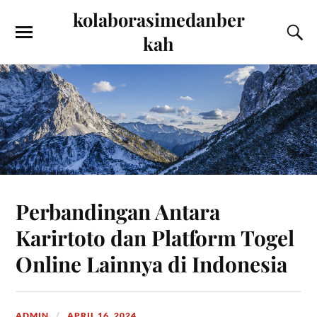
kolaborasimedanber
kah
Perbandingan Antara
Karirtoto dan Platform Togel
Online Lainnya di Indonesia
ADMIN
APRIL 16, 2024