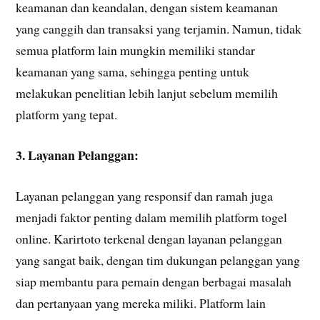
keamanan dan keandalan, dengan sistem keamanan
yang canggih dan transaksi yang terjamin. Namun, tidak
semua platform lain mungkin memiliki standar
keamanan yang sama, sehingga penting untuk
melakukan penelitian lebih lanjut sebelum memilih
platform yang tepat.
3. Layanan Pelanggan:
Layanan pelanggan yang responsif dan ramah juga
menjadi faktor penting dalam memilih platform togel
online. Karirtoto terkenal dengan layanan pelanggan
yang sangat baik, dengan tim dukungan pelanggan yang
siap membantu para pemain dengan berbagai masalah
dan pertanyaan yang mereka miliki. Platform lain