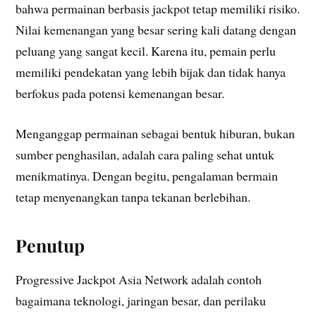
bahwa permainan berbasis jackpot tetap memiliki risiko.
Nilai kemenangan yang besar sering kali datang dengan
peluang yang sangat kecil. Karena itu, pemain perlu
memiliki pendekatan yang lebih bijak dan tidak hanya
berfokus pada potensi kemenangan besar.
Menganggap permainan sebagai bentuk hiburan, bukan
sumber penghasilan, adalah cara paling sehat untuk
menikmatinya. Dengan begitu, pengalaman bermain
tetap menyenangkan tanpa tekanan berlebihan.
Penutup
Progressive Jackpot Asia Network adalah contoh
bagaimana teknologi, jaringan besar, dan perilaku