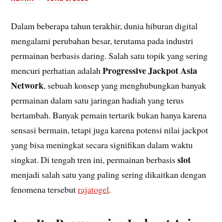
Dalam beberapa tahun terakhir, dunia hiburan digital
mengalami perubahan besar, terutama pada industri
permainan berbasis daring. Salah satu topik yang sering
Progressive Jackpot Asia
mencuri perhatian adalah
Network
, sebuah konsep yang menghubungkan banyak
permainan dalam satu jaringan hadiah yang terus
bertambah. Banyak pemain tertarik bukan hanya karena
sensasi bermain, tetapi juga karena potensi nilai jackpot
yang bisa meningkat secara signifikan dalam waktu
slot
singkat. Di tengah tren ini, permainan berbasis
menjadi salah satu yang paling sering dikaitkan dengan
fenomena tersebut
rajatogel
.