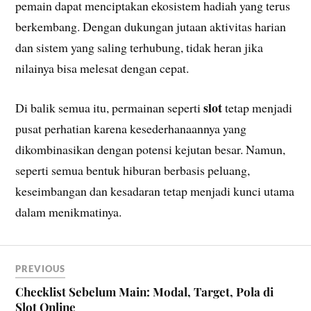
pemain dapat menciptakan ekosistem hadiah yang terus
berkembang. Dengan dukungan jutaan aktivitas harian
dan sistem yang saling terhubung, tidak heran jika
nilainya bisa melesat dengan cepat.
slot
Di balik semua itu, permainan seperti
tetap menjadi
pusat perhatian karena kesederhanaannya yang
dikombinasikan dengan potensi kejutan besar. Namun,
seperti semua bentuk hiburan berbasis peluang,
keseimbangan dan kesadaran tetap menjadi kunci utama
dalam menikmatinya.
PREVIOUS
Checklist Sebelum Main: Modal, Target, Pola di
Slot Online