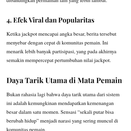
4. Efek Viral dan Popularitas
Ketika jackpot mencapai angka besar, berita tersebut
menyebar dengan cepat di komunitas pemain. Ini
menarik lebih banyak partisipasi, yang pada akhirnya
semakin mempercepat pertumbuhan nilai jackpot.
Daya Tarik Utama di Mata Pemain
Bukan rahasia lagi bahwa daya tarik utama dari sistem
ini adalah kemungkinan mendapatkan kemenangan
besar dalam satu momen. Sensasi “sekali putar bisa
berubah hidup” menjadi narasi yang sering muncul di
komunitas pemain.