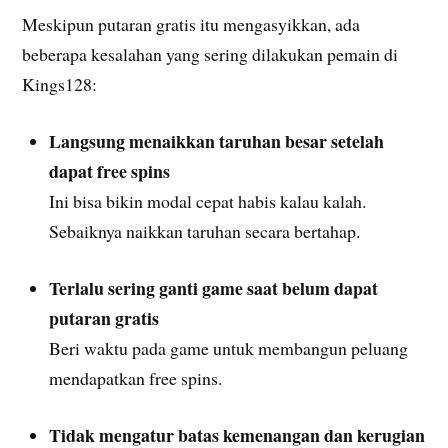
Meskipun putaran gratis itu mengasyikkan, ada
beberapa kesalahan yang sering dilakukan pemain di
Kings128:
Langsung menaikkan taruhan besar setelah
dapat free spins
Ini bisa bikin modal cepat habis kalau kalah.
Sebaiknya naikkan taruhan secara bertahap.
Terlalu sering ganti game saat belum dapat
putaran gratis
Beri waktu pada game untuk membangun peluang
mendapatkan free spins.
Tidak mengatur batas kemenangan dan kerugian