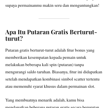
supaya permainanmu makin seru dan menguntungkan!
Apa Itu Putaran Gratis Berturut-
turut?
Putaran gratis berturut-turut adalah fitur bonus yang
memberikan kesempatan kepada pemain untuk
melakukan beberapa kali spin (putaran) tanpa
mengurangi saldo taruhan. Biasanya, fitur ini didapatkan
setelah mendapatkan kombinasi simbol scatter tertentu
atau memenuhi syarat khusus dalam permainan slot.
Yang membuatnya menarik adalah, kamu bisa
mendapatkan beberapa putaran gratis secara berurutan