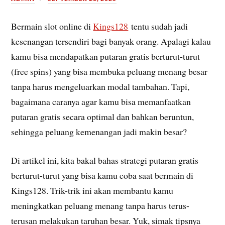
Bermain slot online di
Kings128
tentu sudah jadi
kesenangan tersendiri bagi banyak orang. Apalagi kalau
kamu bisa mendapatkan putaran gratis berturut-turut
(free spins) yang bisa membuka peluang menang besar
tanpa harus mengeluarkan modal tambahan. Tapi,
bagaimana caranya agar kamu bisa memanfaatkan
putaran gratis secara optimal dan bahkan beruntun,
sehingga peluang kemenangan jadi makin besar?
Di artikel ini, kita bakal bahas strategi putaran gratis
berturut-turut yang bisa kamu coba saat bermain di
Kings128. Trik-trik ini akan membantu kamu
meningkatkan peluang menang tanpa harus terus-
terusan melakukan taruhan besar. Yuk, simak tipsnya