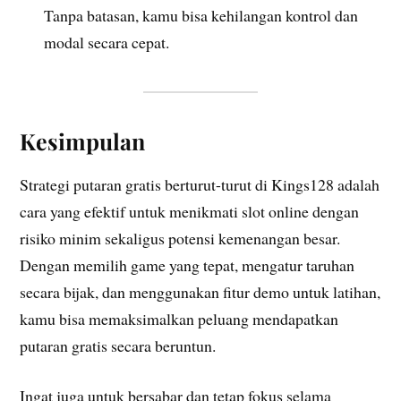
Tanpa batasan, kamu bisa kehilangan kontrol dan
modal secara cepat.
Kesimpulan
Strategi putaran gratis berturut-turut di Kings128 adalah
cara yang efektif untuk menikmati slot online dengan
risiko minim sekaligus potensi kemenangan besar.
Dengan memilih game yang tepat, mengatur taruhan
secara bijak, dan menggunakan fitur demo untuk latihan,
kamu bisa memaksimalkan peluang mendapatkan
putaran gratis secara beruntun.
Ingat juga untuk bersabar dan tetap fokus selama