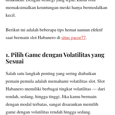
memaksimalkan keuntungan meski hanya bermodalkan
kecil.
Berikut ini adalah beberapa tips hemat namun efektif
saat bermain slot Habanero di
situs gacor77
.
1.
Pilih Game dengan Volatilitas yang
Sesuai
Salah satu langkah penting yang sering diabaikan
pemain pemula adalah memahami volatilitas slot. Slot
Habanero memiliki berbagai tingkat volatilitas — dari
rendah, sedang, hingga tinggi. Jika kamu bermain
dengan modal terbatas, sangat disarankan memilih
game dengan volatilitas rendah hingga sedang.