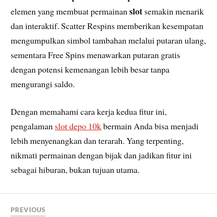
slot
elemen yang membuat permainan
semakin menarik
dan interaktif. Scatter Respins memberikan kesempatan
mengumpulkan simbol tambahan melalui putaran ulang,
sementara Free Spins menawarkan putaran gratis
dengan potensi kemenangan lebih besar tanpa
mengurangi saldo.
Dengan memahami cara kerja kedua fitur ini,
pengalaman
slot depo 10k
bermain Anda bisa menjadi
lebih menyenangkan dan terarah. Yang terpenting,
nikmati permainan dengan bijak dan jadikan fitur ini
sebagai hiburan, bukan tujuan utama.
PREVIOUS