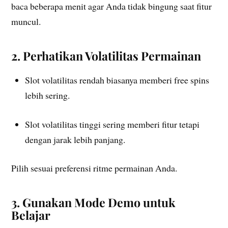
baca beberapa menit agar Anda tidak bingung saat fitur
muncul.
2. Perhatikan Volatilitas Permainan
Slot volatilitas rendah biasanya memberi free spins
lebih sering.
Slot volatilitas tinggi sering memberi fitur tetapi
dengan jarak lebih panjang.
Pilih sesuai preferensi ritme permainan Anda.
3. Gunakan Mode Demo untuk
Belajar