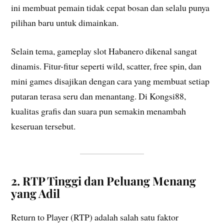
ini membuat pemain tidak cepat bosan dan selalu punya
pilihan baru untuk dimainkan.
Selain tema, gameplay slot Habanero dikenal sangat
dinamis. Fitur-fitur seperti wild, scatter, free spin, dan
mini games disajikan dengan cara yang membuat setiap
putaran terasa seru dan menantang. Di Kongsi88,
kualitas grafis dan suara pun semakin menambah
keseruan tersebut.
2. RTP Tinggi dan Peluang Menang
yang Adil
Return to Player (RTP) adalah salah satu faktor