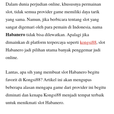
Dalam dunia perjudian online, khususnya permainan
slot, tidak semua provider game memiliki daya tarik
yang sama. Namun, jika berbicara tentang slot yang
sangat digemari oleh para pemain di Indonesia, nama
Habanero
tidak bisa dilewatkan. Apalagi jika
dimainkan di platform terpercaya seperti
kongsi88
, slot
Habanero jadi pilihan utama banyak penggemar judi
online.
Lantas, apa sih yang membuat slot Habanero begitu
favorit di Kongsi88? Artikel ini akan mengupas
beberapa alasan mengapa game dari provider ini begitu
diminati dan kenapa Kongsi88 menjadi tempat terbaik
untuk menikmati slot Habanero.