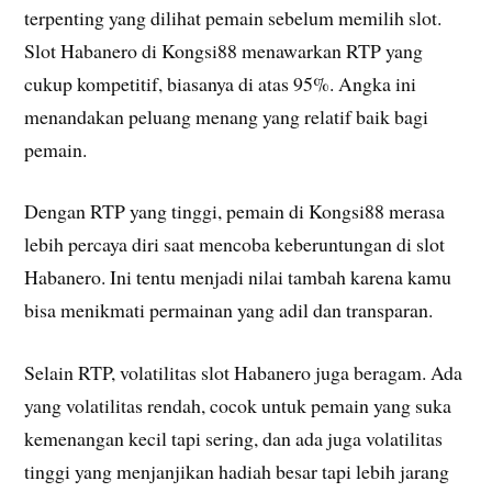
terpenting yang dilihat pemain sebelum memilih slot.
Slot Habanero di Kongsi88 menawarkan RTP yang
cukup kompetitif, biasanya di atas 95%. Angka ini
menandakan peluang menang yang relatif baik bagi
pemain.
Dengan RTP yang tinggi, pemain di Kongsi88 merasa
lebih percaya diri saat mencoba keberuntungan di slot
Habanero. Ini tentu menjadi nilai tambah karena kamu
bisa menikmati permainan yang adil dan transparan.
Selain RTP, volatilitas slot Habanero juga beragam. Ada
yang volatilitas rendah, cocok untuk pemain yang suka
kemenangan kecil tapi sering, dan ada juga volatilitas
tinggi yang menjanjikan hadiah besar tapi lebih jarang