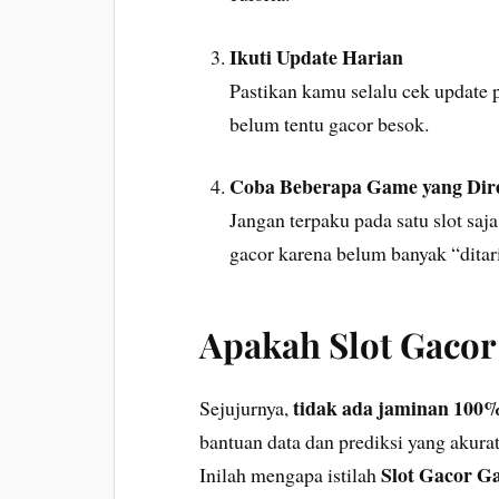
Ikuti Update Harian
Pastikan kamu selalu cek update p
belum tentu gacor besok.
Coba Beberapa Game yang Dir
Jangan terpaku pada satu slot saj
gacor karena belum banyak “ditar
Apakah Slot Gacor
tidak ada jaminan 100%
Sejujurnya,
bantuan data dan prediksi yang akur
Slot Gacor 
Inilah mengapa istilah