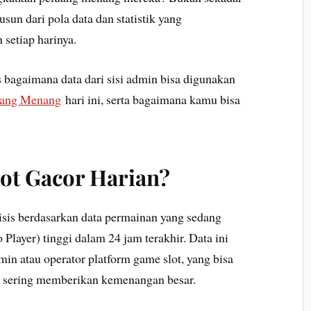
susun dari pola data dan statistik yang
setiap harinya.
s bagaimana data dari sisi admin bisa digunakan
pang Menang
hari ini, serta bagaimana kamu bisa
lot Gacor Harian?
lisis berdasarkan data permainan yang sedang
Player) tinggi dalam 24 jam terakhir. Data ini
in atau operator platform game slot, yang bisa
 sering memberikan kemenangan besar.