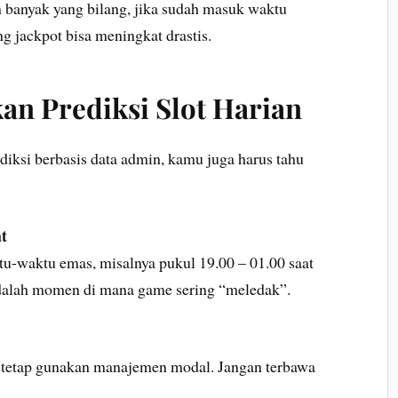
 banyak yang bilang, jika sudah masuk waktu
ng jackpot bisa meningkat drastis.
n Prediksi Slot Harian
ediksi berbasis data admin, kamu juga harus tahu
t
tu-waktu emas, misalnya pukul 19.00 – 01.00 saat
 adalah momen di mana game sering “meledak”.
 tetap gunakan manajemen modal. Jangan terbawa