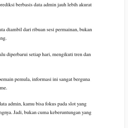
rediksi berbasis data admin jauh lebih akurat
ata diambil dari ribuan sesi permainan, bukan
ung.
lalu diperbarui setiap hari, mengikuti tren dan
pemain pemula, informasi ini sangat berguna
ame.
ata admin, kamu bisa fokus pada slot yang
gnya. Jadi, bukan cuma keberuntungan yang