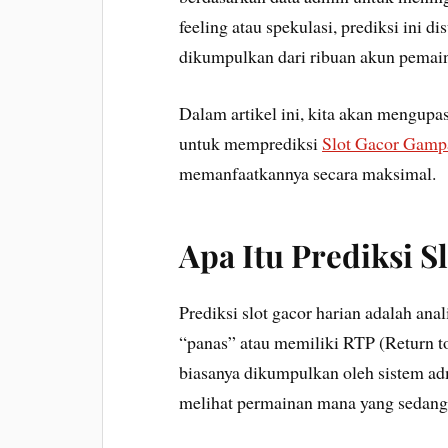
feeling atau spekulasi, prediksi ini di
dikumpulkan dari ribuan akun pemain 
Dalam artikel ini, kita akan mengupa
untuk memprediksi
Slot Gacor Gam
memanfaatkannya secara maksimal.
Apa Itu Prediksi S
Prediksi slot gacor harian adalah ana
“panas” atau memiliki RTP (Return to 
biasanya dikumpulkan oleh sistem adm
melihat permainan mana yang sedang