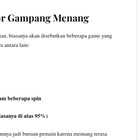
cor Gampang Menang
rian, biasanya akan disebutkan beberapa game yang
a antara lain:
l
am beberapa spin
iasanya di atas 95%)
mumnya jadi buruan pemain karena memang terasa